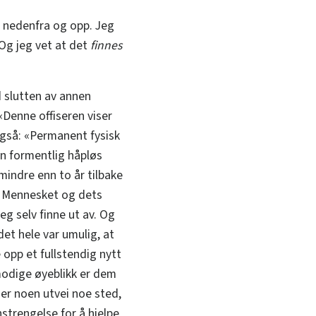
g nedenfra og opp. Jeg
 Og jeg vet at det
finnes
d slutten av annen
«Denne offiseren viser
også: «Permanent fysisk
en formentlig håpløs
mindre enn to år tilbake
om Mennesket og dets
eg selv finne ut av. Og
det hele var umulig, at
 opp et fullstendig nytt
vemodige øyeblikk er dem
 er noen utvei noe sted,
strengelse for å hjelpe