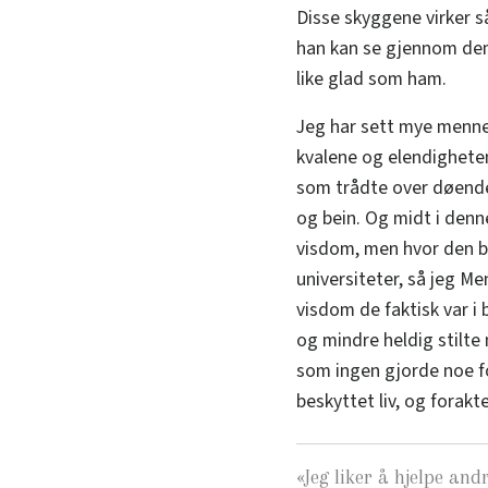
Disse skyggene virker s
han kan se gjennom dem,
like glad som ham.
Jeg har sett mye menne
kvalene og elendighete
som trådte over døende 
og bein. Og midt i denn
visdom, men hvor den bl
universiteter, så jeg Me
visdom de faktisk var i 
og mindre heldig stilte
som ingen gjorde noe fo
beskyttet liv, og forak
«
Jeg liker å hjelpe and