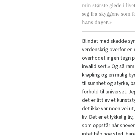
min største glede i live
seg fra skyggene som 
hans dager.
»
Blindet med skadde syns
verdenskrig overfor en n
overhodet ingen tegn på
invalidisert.» Og så ram
krøpling og en mulig by
til sunnhet og styrke, 
forhold til universet. J
det er litt av et kunsts
det ikke var noen vei ut
liv. Det er et lykkelig l
som oppstår når snevers
intet håp noe sted, bar