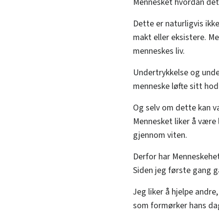
Mennesket hvordan det k
Dette er naturligvis ik
makt eller eksistere. M
menneskes liv.
Undertrykkelse og under
menneske løfte sitt hode
Og selv om dette kan væ
Mennesket liker å være ly
gjennom viten.
Derfor har Menneskehete
Siden jeg første gang g
Jeg liker å hjelpe andre
som formørker hans da