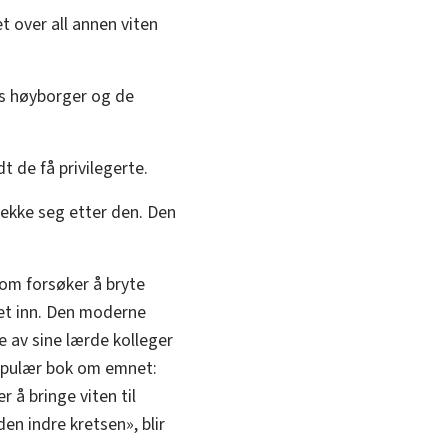
et over all annen viten
ns høyborger og de
 de få privilegerte.
trekke seg etter den. Den
som forsøker å bryte
ket inn. Den moderne
e av sine lærde kolleger
populær bok om emnet:
 å bringe viten til
en indre kretsen», blir