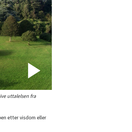
Play
ive uttalelsen fra
Video
ben etter visdom eller