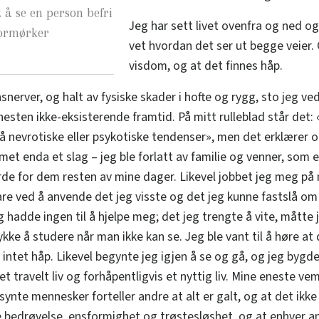
t å se en person befri
Jeg har sett livet ovenfra og ned o
formørker
vet hvordan det ser ut begge veier.
visdom, og at det finnes håp.
nerver, og halt av fysiske skader i hofte og rygg, sto jeg ve
esten ikke-eksisterende framtid. På mitt rulleblad står det: 
 nevrotiske eller psykotiske tendenser», men det erklærer 
met enda et slag – jeg ble forlatt av familie og venner, som 
rde for dem resten av mine dager. Likevel jobbet jeg meg på 
bare ved å anvende det jeg visste og det jeg kunne fastslå 
eg hadde ingen til å hjelpe meg; det jeg trengte å vite, måtte j
tykke å studere når man ikke kan se. Jeg ble vant til å høre at 
, intet håp. Likevel begynte jeg igjen å se og gå, og jeg bygde
iv, et travelt liv og forhåpentligvis et nyttig liv. Mine eneste 
ynte mennesker forteller andre at alt er galt, og at det ikke
e bedrøvelse, ensformighet og trøstesløshet, og at enhver an