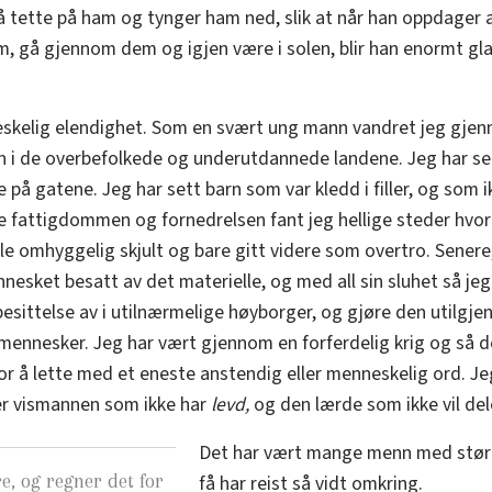
å tette på ham og tynger ham ned, slik at når han oppdager 
 gå gjennom dem og igjen være i solen, blir han enormt glad
skelig elendighet. Som en svært ung mann vandret jeg gjen
n i de overbefolkede og underutdannede landene. Jeg har se
på gatene. Jeg har sett barn som var kledd i filler, og som i
e fattigdommen og fornedrelsen fant jeg hellige steder hvor
e omhyggelig skjult og bare gitt videre som overtro. Senere
nnesket besatt av det materielle, og med all sin sluhet så jeg 
besittelse av i utilnærmelige høyborger, og gjøre den utilgje
 mennesker. Jeg har vært gjennom en forferdelig krig og så de
r å lette med et eneste anstendig eller menneskelig ord. Jeg
ter vismannen som ikke har
levd,
og den lærde som ikke vil de
Det har vært mange menn med størr
re, og regner det for
få har reist så vidt omkring.