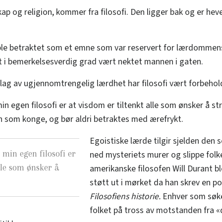
kap og religion, kommer fra filosofi. Den ligger bak og er hev
 ble betraktet som et emne som var reservert for lærdomme
et i bemerkelsesverdig grad vært nektet mannen i gaten.
ag av ugjennomtrengelig lærdhet har filosofi vært forbeholdt
min egen filosofi er at visdom er tiltenkt alle som ønsker å s
n som konge, og bør aldri betraktes med ærefrykt.
Egoistiske lærde tilgir sjelden den 
 min egen filosofi er
ned mysteriets murer og slippe fol
lle som ønsker å
amerikanske filosofen Will Durant bl
støtt ut i mørket da han skrev en 
Filosofiens historie.
Enhver som søker
folket på tross av motstanden fra «d