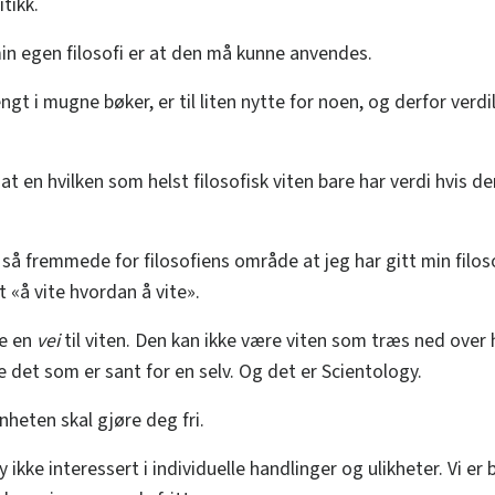
itikk.
min egen filosofi er at den må kunne anvendes.
t i mugne bøker, er til liten nytte for noen, og derfor verdi
 at en hvilken som helst filosofisk viten bare har verdi hvis de
 så fremmede for filosofiens område at jeg har gitt min filos
t «å vite hvordan å vite».
re en
vei
til viten. Den kan ikke være viten som træs ned over
e det som er sant for en selv. Og det er Scientology.
nheten skal gjøre deg fri.
y ikke interessert i individuelle handlinger og ulikheter. Vi er 