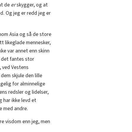
at de
er
skygger, og at
. Og jeg er redd jeg er
nom Asia og så de store
tt likeglade mennesker,
kke var annet enn skinn
 det fantes stor
, ved Vestens
dem skjule den lille
ngelig for alminnelige
ns redsler og lidelser,
 har ikke levd et
le med andre.
e visdom enn jeg, men