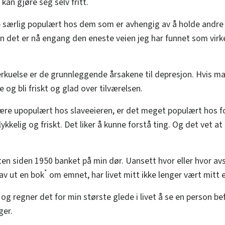
an gjøre seg selv fritt.
ke særlig populært hos dem som er avhengig av å holde andre i
en det er nå engang den eneste veien jeg har funnet som virke
kuelse er de grunnleggende årsakene til depresjon. Hvis ma
 og bli friskt og glad over tilværelsen.
re upopulært hos slaveeieren, er det meget populært hos fo
kkelig og friskt. Det liker å kunne forstå ting. Og det vet at d
n siden 1950 banket på min dør. Uansett hvor eller hvor avs
*
av ut en bok
om emnet, har livet mitt ikke lenger vært mitt 
, og regner det for min største glede i livet å se en person be
ger.