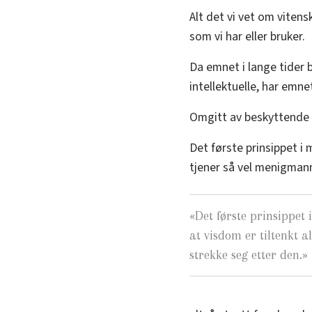
Alt det vi vet om vitens
som vi har eller bruker.
Da emnet i lange tider
intellektuelle, har emn
Omgitt av beskyttende l
Det første prinsippet i 
tjener så vel menigman
«
Det første prinsippet i
at visdom er tiltenkt a
strekke seg etter den.
»