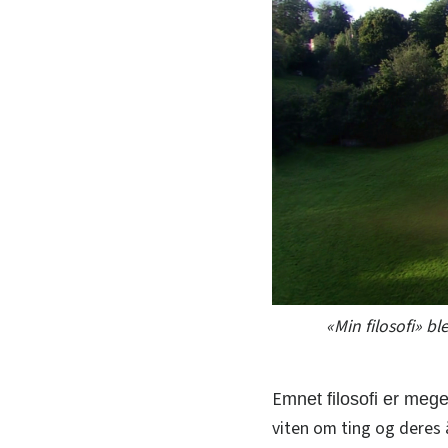
«Min filosofi» bl
E
mnet
filosofi er meg
viten om ting og deres å