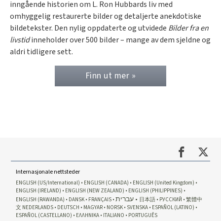
inngående historien om L. Ron Hubbards liv med
omhyggelig restaurerte bilder og detaljerte anekdotiske
bildetekster. Den nylig oppdaterte og utvidede
Bilder fra en
livstid
inneholder over 500 bilder – mange av dem sjeldne og
aldri tidligere sett.
Finn ut mer »
Internasjonale nettsteder
ENGLISH (US/International)
ENGLISH (CANADA)
ENGLISH (United Kingdom)
ENGLISH (IRELAND)
ENGLISH (NEW ZEALAND)
ENGLISH (PHILIPPINES)
עברית
ENGLISH (RAWANDA)
DANSK
FRANÇAIS
日本語
РУССКИЙ
繁體中
文
NEDERLANDS
DEUTSCH
MAGYAR
NORSK
SVENSKA
ESPAÑOL (LATINO)
ESPAÑOL (CASTELLANO)
ΕΛΛΗΝΙΚA
ITALIANO
PORTUGUÊS