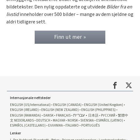
bildetekster. Den nylig oppdaterte og utvidede
Bilder fra en
livstid
inneholder over 500 bilder – mange av dem sjeldne og
aldri tidligere sett.
Finn ut mer »
Internasjonale nettsteder
ENGLISH (US/International)
ENGLISH (CANADA)
ENGLISH (United Kingdom)
ENGLISH (IRELAND)
ENGLISH (NEW ZEALAND)
ENGLISH (PHILIPPINES)
עברית
ENGLISH (RAWANDA)
DANSK
FRANÇAIS
日本語
РУССКИЙ
繁體中
文
NEDERLANDS
DEUTSCH
MAGYAR
NORSK
SVENSKA
ESPAÑOL (LATINO)
ESPAÑOL (CASTELLANO)
ΕΛΛΗΝΙΚA
ITALIANO
PORTUGUÊS
Lenker