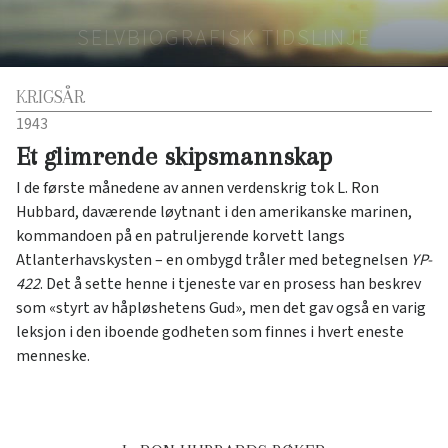
SELVBIOGRAFISK TIDSLINJE
KRIGSÅR
1943
Et glimrende skipsmannskap
I de første månedene av annen verdenskrig tok L. Ron
Hubbard, daværende løytnant i den amerikanske marinen,
kommandoen på en patruljerende korvett langs
Atlanterhavskysten – en ombygd tråler med betegnelsen
YP-
422
. Det å sette henne i tjeneste var en prosess han beskrev
som «styrt av håpløshetens Gud», men det gav også en varig
leksjon i den iboende godheten som finnes i hvert eneste
menneske.