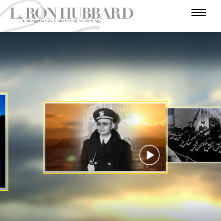
I
N
M
K
T
F
E
U
R
R
E
O
D
N
N
I
D
V
E
R
O
E
I
T
N
E
G
F
V
F
N
D
F
Ø
E
S
A
J
E
R
T
E
S
U
S
Å
T
R
Y
R
T
E
N
R
S
T
R
K
K
E
Å
E
I
E
R
E
Ø
S
R
E
T
S
R
N
T
V
E
J
E
E
N
T
E
O
N
N
N
SE VIDEO