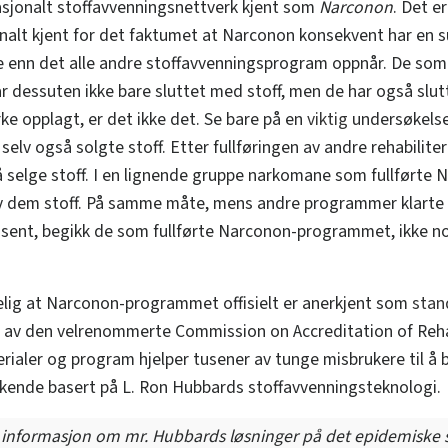
nasjonalt stoffavvenningsnettverk kjent som
Narconon
. Det e
onalt kjent for det faktumet at Narconon konsekvent har en 
e enn det alle andre stoffavvenningsprogram oppnår. De som
ar dessuten ikke bare
sluttet med stoff,
men de har også
slut
ke opplagt, er det ikke det. Se bare på en
viktig
undersøkelse
selv også solgte stoff. Etter fullføringen av andre rehabilit
 å selge stoff. I en lignende gruppe narkomane som fullført
v dem stoff. På samme måte, mens andre programmer klarte å
rosent, begikk de som fullførte Narconon-programmet, ikke noe
elig at Narconon-programmet offisielt er anerkjent som
stan
v den velrenommerte Commission on Accreditation of Rehabi
ialer og program hjelper tusener av tunge misbrukere til å b
ukkende basert på L. Ron Hubbards stoffavvenningsteknologi.
 informasjon om mr. Hubbards løsninger på det epidemiske s