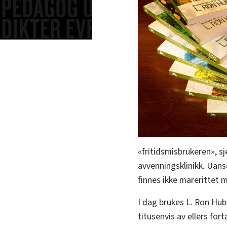
«fritidsmisbrukeren», sj
avvenningsklinikk. Uan
finnes ikke marerittet 
I dag brukes L. Ron Hub
titusenvis av ellers fo