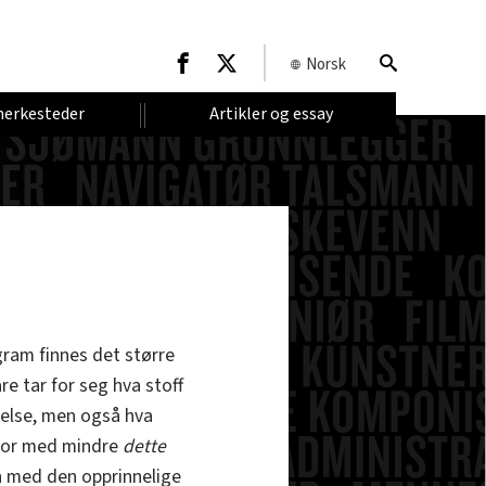
Norsk
erkesteder
Artikler og essay
gram finnes det større
e tar for seg hva stoff
delse, men også hva
 For med mindre
dette
en med den opprinnelige