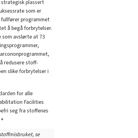
r strategisk
plassert
suksessrate som er
 fullfører programmet
tet å begå forbrytelser
.
 som avslørte at 73
eringsprogrammer,
e Narcononprogrammet,
 redusere stoff-
n slike forbrytelser i
darden
for alle
litation Facilities
efri seg fra stoffenes
toffmisbruket, se