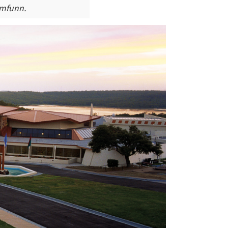
amfunn
.