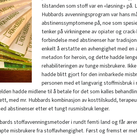
tilstanden som stoff var en «løsning» på. 
Hubbards avvenningsprogram var hans må
abstinenssymptomene på, noe som spesielt
tenker på virkningene av
opiater
og crack-k
forbindelse med abstinenser har tradisjone
enkelt å erstatte en avhengighet med en an
metadon
for heroin, og dette hadde lenge 
rehabiliteringen av tunge misbrukere. Ikk
hadde blitt gjort for den
innbarkede
misbr
personen med et langvarig stoffmisbruk i 
elden hadde midlene til å betale for det som kalles behandlin
sett, med mr. Hubbards kombinasjon av kosttilskudd, terapeu
med abstinenser etter et tungt rusmisbruk lenger.
bards stoffavvenningsmetoder i rundt femti land og får æren
rtapte misbrukere fra stoffavhengighet. Først og fremst er m