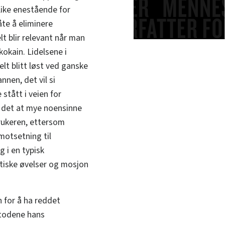
Like enestående for
te å eliminere
 blir relevant når man
okain. Lidelsene i
lt blitt løst ved ganske
nen, det vil si
stått i veien for
e det at mye noensinne
ukeren, ettersom
motsetning til
g i en typisk
tiske øvelser og mosjon
 for å ha reddet
etodene hans