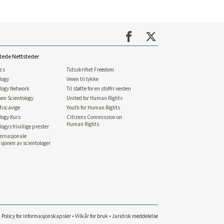
tede Nettsteder
ics
Tidsskriftet Freedom
logy
Veien til lykke
ology Network
Til støtte for en stoffri verden
nen Scientology
United for Human Rights
Miscavige
Youth for Human Rights
logy Kurs
Citizens Commission on
Human Rights
logys frivillige prester
ternasjonale
sjonen av scientologer
•
Policy for informasjonskapsler
•
Vilkår for bruk
•
Juridisk meddelelse