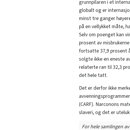
grunnpilaren
i et inter
globalt og er internasj
minst tre ganger høyer
på en vellykket måte, h
Selv om poenget kan vir
prosent av misbrukerne 
fortsatte 37,9 prosent
solgte
ikke en eneste a
relaterte ran til 32,3 p
det hele tatt.
Det er derfor ikke merk
avvenningsprogrammer a
(CARF). Narconons mater
slaveri, og det er utel
For hele samlingen av