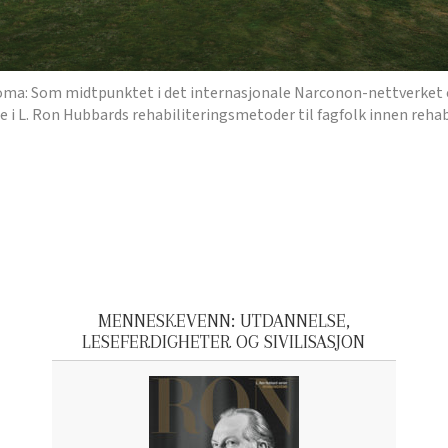
oma:
Som midtpunktet i det internasjonale Narconon-nettverket er
i L. Ron Hubbards rehabiliteringsmetoder til fagfolk innen rehabi
MENNESKEVENN: UTDANNELSE,
LESEFERDIGHETER OG SIVILISASJON