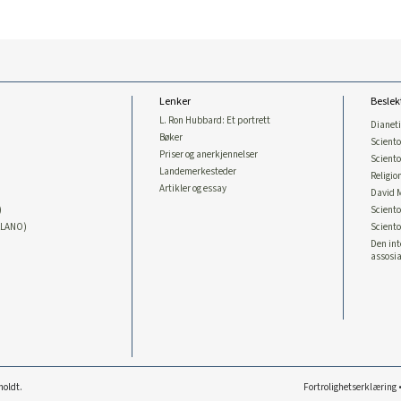
Lenker
Beslek
L. Ron Hubbard: Et portrett
Dianet
Bøker
Sciento
Priser og anerkjennelser
Scient
Landemerkesteder
Religio
Artikler og essay
David 
)
Sciento
LLANO)
Sciento
Den in
assosia
holdt.
Fortrolighetserklæring