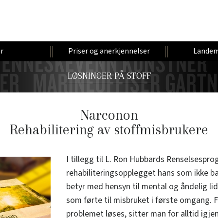
r
Priser og anerkjennelser
Landem
LØSNINGER PÅ STOFF
Narconon
Rehabilitering av stoffmisbrukere
I tillegg til L. Ron Hubbards Renselsespro
rehabiliteringsopplegget hans som ikke bar
betyr med hensyn til mental og åndelig li
som førte til misbruket i første omgang.
problemet løses, sitter man for alltid igj