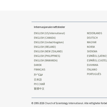
Internasjonale nettsteder
ENGLISH (US/International)
NEDERLANDS
ENGLISH (CANADA)
DEUTSCH
ENGLISH (United Kingdom)
MAGYAR
ENGLISH (IRELAND)
NORSK
ENGLISH (NEW ZEALAND)
SVENSKA
ENGLISH (PHILIPPINES)
ESPAÑOL (LATINO
ENGLISH (RAWANDA)
ESPAÑOL (CASTE
DANSK
ΕΛΛΗΝΙΚA
FRANÇAIS
ITALIANO
עברית
PORTUGUÊS
日本語
РУССКИЙ
繁體中文
© 1995-2026 Church of Scientology International. Alle rettigheter forbe